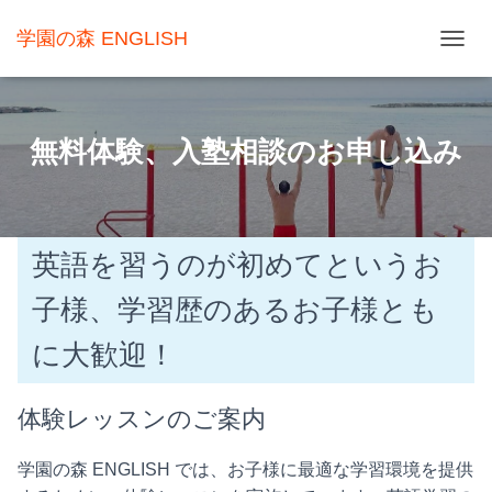
学園の森 ENGLISH
ナ
ビ
ゲ
無料体験、入塾相談のお申し込み
ー
シ
ョ
ン
英語を習うのが初めてというお
を
子様、学習歴のあるお子様とも
切
り
に大歓迎！
替
え
体験レッスンのご案内
学園の森 ENGLISH では、お子様に最適な学習環境を提供