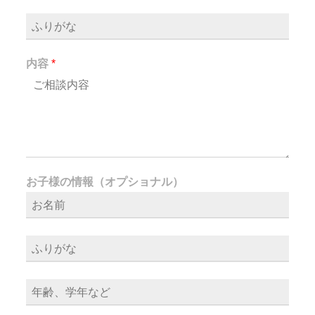
な
ま
え
内容
*
お子様の情報（オプショナル）
ふ
り
が
な
年
齢
、