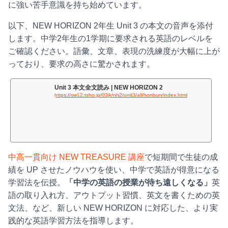
に強い苦手意識を持ち始めています。
以下、NEW HORIZON 2年生 Unit 3 の本文の音声を添付
します。中学2年生の1学期に要求される英語のレベルを
ご確認ください。語彙、文章、表現の洗練度が大幅に上が
っており、要求の高さに驚かされます。
Unit 3 本文全文読み | NEW HORIZON 2
https://sw12.tsho.jp/03jk/nh2/unit3/all/honbun/index.html
中高一貫向け NEW TREASURE 講座
で短期間で生徒の成
績を UP させたノウハウを使い、中学で英語が得意になる
学習法を伝授。
「中学の英語の授業が待ち遠しくなる」
英
語の取り入れ方、アウトプット習慣、英文を書くための英
文法、など、新しい NEW HORIZON に対応した、より実
践的な英語学習方法を指導します。