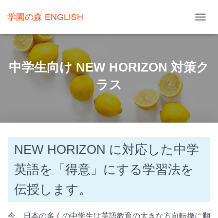
学園の森 ENGLISH
ナ
ビ
ゲ
中学生向け NEW HORIZON 対策ク
ー
ラス
シ
ョ
ン
を
切
NEW HORIZON に対応した中学
り
英語を「得意」にする学習法を
替
え
伝授します。
今、日本の多くの中学生は英語教育の大きな方向転換に翻