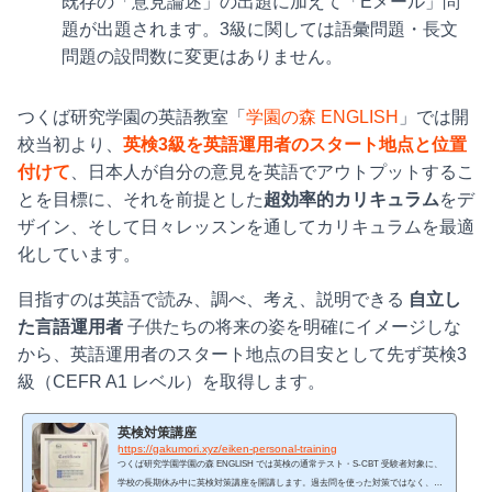
既存の「意見論述」の出題に加えて「Eメール」問
題が出題されます。3級に関しては語彙問題・長文
問題の設問数に変更はありません。
つくば研究学園の英語教室「
学園の森 ENGLISH
」では開
校当初より、
英検3級を英語運用者のスタート地点と位置
付けて
、日本人が自分の意見を英語でアウトプットするこ
とを目標に、それを前提とした
超効率的カリキュラム
をデ
ザイン、そして日々レッスンを通してカリキュラムを最適
化しています。
目指すのは英語で読み、調べ、考え、説明できる
自立し
た言語運用者
子供たちの将来の姿を明確にイメージしな
から、英語運用者のスタート地点の目安として先ず英検3
級（CEFR A1 レベル）を取得します。
英検対策講座
https://gakumori.xyz/eiken-personal-training
つくば研究学園学園の森 ENGLISH では英検の通常テスト・S-CBT 受験者対象に、
学校の長期休み中に英検対策講座を開講します。過去問を使った対策ではなく、学