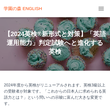
学園の森 ENGLISH
ナ
ビ
ゲ
【2024英検®新形式と対策】「英語
ー
運用能力」判定試験へと進化する
シ
ョ
英検
ン
を
切
り
替
2024年度から英検がリニューアルされます。英検3級以上
の受験者が対象です。「これからの日本人に求められる英
え
語力とは？」という問いへの示唆に富んだ大きな変更で
す。