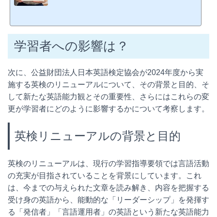
習内容を生徒一人ひとりに合わせてカスタマイズ、試験日までの学習プランを立
て、戦略的に合格へと導く画期的な講座です。お申し込みフォームよりお問い合わ
せください。 開講直前に受験級の過去問を1回分解いていただいて、その結果をも
とに、個々の目標級の一次試験合格へ強化ポイントを分析分析結果に基づく教材選
定講座受講後英検一次試験前までの学習管理の3点を行います...
学習者への影響は？
次に、公益財団法人日本英語検定協会が2024年度から実
施する英検のリニューアルについて、その背景と目的、そ
して新たな英語能力観とその重要性、さらにはこれらの変
更が学習者にどのように影響するかについて考察します。
英検リニューアルの背景と目的
英検のリニューアルは、現行の学習指導要領では言語活動
の充実が目指されていることを背景にしています。これ
は、今までの与えられた文章を読み解き、内容を把握する
受け身の英語から、能動的な「リーダーシップ」を発揮す
る「発信者」「言語運用者」の英語という新たな英語能力