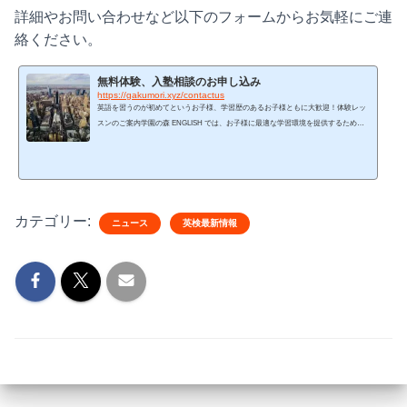
詳細やお問い合わせなど以下のフォームからお気軽にご連
絡ください。
無料体験、入塾相談のお申し込み
https://gakumori.xyz/contactus
英語を習うのが初めてというお子様、学習歴のあるお子様ともに大歓迎！体験レッ
スンのご案内学園の森 ENGLISH では、お子様に最適な学習環境を提供するため
に、体験レッスンを実施しています。英語学習の目的、目標、学習歴をお伺いし、
以下の内容で個別体験レッスンを行います。独自カリキュラムの詳細説明当校が誇
る効果的なカリキュラムについて詳しくご紹介いたします。英語習慣づくりの仕組
み説明英語を自然に習得するための毎日の習慣づくりの仕組みについてご説明しま
す。デモレッスン実際の授業をお子様に体験していただきます...
カテゴリー:
ニュース
英検最新情報