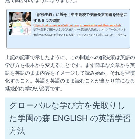
点で
聞かれるようになりました。
「訳読主義」に👋を！中学高校で英語長文問題を得意に
する５つの習慣
https://gakumori.xyz/5-tips-to-improve-reading-skills-in-english
以下の記事で現行の大学入試共通テストの英語長文読解とリスニング中心のテスト
形式が高校入試の英語テストにも降りてきているというお話をしました。中学や高
校でお子さんが受けている模試や実力テストは、親世代のものとは全く違います。
長文をスラスラ読んだり聞いて理解できないと最後まで終わらない高得点が取れな
いテストになっているのです。https://gakumori.xyz/reading-comprehension-issues-for
上記の記事で示したように、この問題への解決策は英語の
-middle-school-students-in-japan/大学入試、高校入試という節目のテストの大幅な形
式変更は「受験英語」から「実用英語」への...
学び方を根本から変えることです。まず簡単な文章から英
語を英語のまま内容をイメージして読み始め、それを習慣
化すること。英語を英語のまま読むことが当たり前になる
継続的な学びが必要です。
グローバルな学び方を先取りし
た学園の森 ENGLISH の英語学習
方法