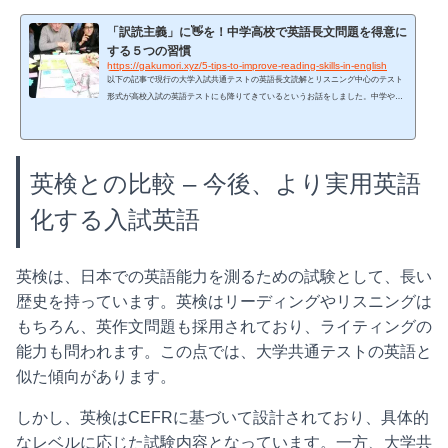
「訳読主義」に👋を！中学高校で英語長文問題を得意に
する５つの習慣
https://gakumori.xyz/5-tips-to-improve-reading-skills-in-english
以下の記事で現行の大学入試共通テストの英語長文読解とリスニング中心のテスト
形式が高校入試の英語テストにも降りてきているというお話をしました。中学や高
校でお子さんが受けている模試や実力テストは、親世代のものとは全く違います。
長文をスラスラ読んだり聞いて理解できないと最後まで終わらない高得点が取れな
いテストになっているのです。https://gakumori.xyz/reading-comprehension-issues-for
-middle-school-students-in-japan/大学入試、高校入試という節目のテストの大幅な形
英検との比較 – 今後、より実用英語
式変更は「受験英語」から「実用英語」への...
化する入試英語
英検は、日本での英語能力を測るための試験として、長い
歴史を持っています。英検はリーディングやリスニングは
もちろん、英作文問題も採用されており、ライティングの
能力も問われます。この点では、大学共通テストの英語と
似た傾向があります。
しかし、英検はCEFRに基づいて設計されており、具体的
なレベルに応じた試験内容となっています。一方、大学共