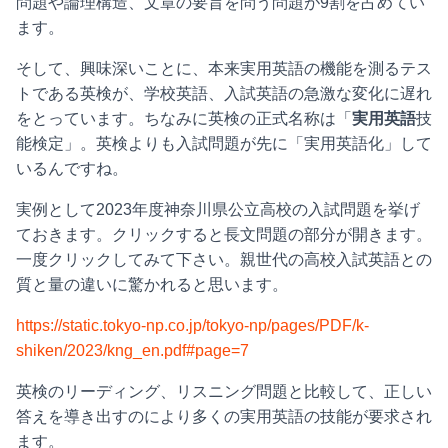
問題や論理構造、文章の要旨を問う問題が9割を占めてい
ます。
そして、興味深いことに、本来実用英語の機能を測るテス
トである英検が、学校英語、入試英語の急激な変化に遅れ
をとっています。ちなみに英検の正式名称は「
実用英語
技
能検定」。英検よりも入試問題が先に「実用英語化」して
いるんですね。
実例として2023年度神奈川県公立高校の入試問題を挙げ
ておきます。クリックすると長文問題の部分が開きます。
一度クリックしてみて下さい。親世代の高校入試英語との
質と量の違いに驚かれると思います。
https://static.tokyo-np.co.jp/tokyo-np/pages/PDF/k-
shiken/2023/kng_en.pdf#page=7
英検のリーディング、リスニング問題と比較して、正しい
答えを導き出すのにより多くの実用英語の技能が要求され
ます。