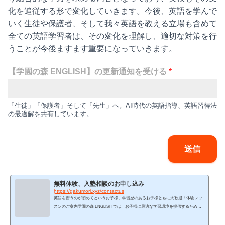
化を追従する形で変化していきます。今後、英語を学んで
いく生徒や保護者、そして我々英語を教える立場も含めて
全ての英語学習者は、その変化を理解し、適切な対策を行
うことが今後ますます重要になっていきます。
【学園の森 ENGLISH】の更新通知を受ける
*
「生徒」「保護者」そして「先生」へ。AI時代の英語指導、英語習得法
の最適解を共有しています。
送信
無料体験、入塾相談のお申し込み
https://gakumori.xyz/contactus
英語を習うのが初めてというお子様、学習歴のあるお子様ともに大歓迎！体験レッ
スンのご案内学園の森 ENGLISH では、お子様に最適な学習環境を提供するため
に、体験レッスンを実施しています。英語学習の目的、目標、学習歴をお伺いし、
以下の内容で個別体験レッスンを行います。独自カリキュラムの詳細説明当校が誇