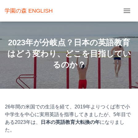
学園の森 ENGLISH
ナ
ビ
ゲ
2023年が分岐点？日本の英語教育
ー
はどう変わり、どこを目指してい
シ
ョ
るのか？
ン
を
切
り
替
26年間の米国での生活を経て、2019年よりつくば市で小
中学生を中心に実用英語を指導してきましたが、5年目で
え
ある2023年は、
日本の英語教育大転換の年
になりまし
た。