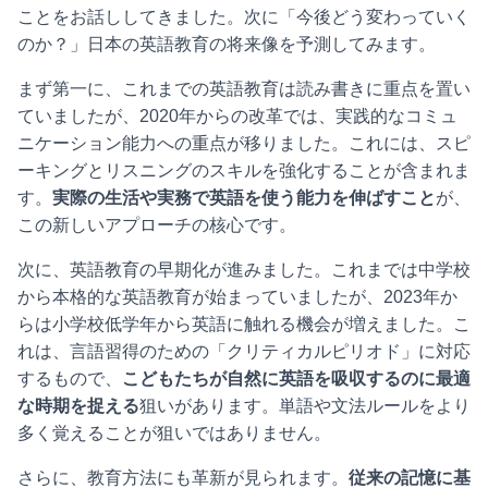
ことをお話ししてきました。次に「今後どう変わっていく
のか？」日本の英語教育の将来像を予測してみます。
まず第一に、これまでの英語教育は読み書きに重点を置い
ていましたが、2020年からの改革では、実践的なコミュ
ニケーション能力への重点が移りました。これには、スピ
ーキングとリスニングのスキルを強化することが含まれま
す。
実際の生活や実務で英語を使う能力を伸ばすこと
が、
この新しいアプローチの核心です。
次に、英語教育の早期化が進みました。これまでは中学校
から本格的な英語教育が始まっていましたが、2023年か
らは小学校低学年から英語に触れる機会が増えました。こ
れは、言語習得のための「クリティカルピリオド」に対応
するもので、
こどもたちが自然に英語を吸収するのに最適
な時期を捉える
狙いがあります。単語や文法ルールをより
多く覚えることが狙いではありません。
さらに、教育方法にも革新が見られます。
従来の記憶に基