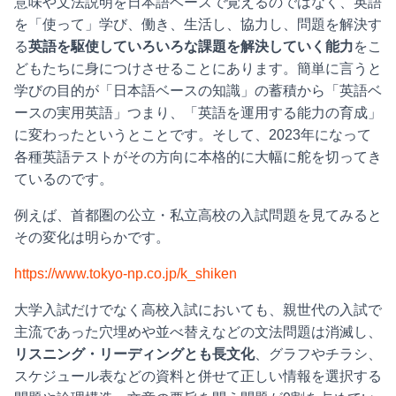
意味や文法説明を日本語ベースで覚えるのではなく、英語
を「使って」学び、働き、生活し、協力し、問題を解決す
る
英語を駆使していろいろな課題を解決していく能力
をこ
どもたちに身につけさせることにあります。簡単に言うと
学びの目的が「日本語ベースの知識」の蓄積から「英語ベ
ースの実用英語」つまり、「英語を運用する能力の育成」
に変わったというとことです。そして、2023年になって
各種英語テストがその方向に本格的に大幅に舵を切ってき
ているのです。
例えば、首都圏の公立・私立高校の入試問題を見てみると
その変化は明らかです。
https://www.tokyo-np.co.jp/k_shiken
大学入試だけでなく高校入試においても、親世代の入試で
主流であった穴埋めや並べ替えなどの文法問題は消滅し、
リスニング・リーディングとも長文化
、グラフやチラシ、
スケジュール表などの資料と併せて正しい情報を選択する