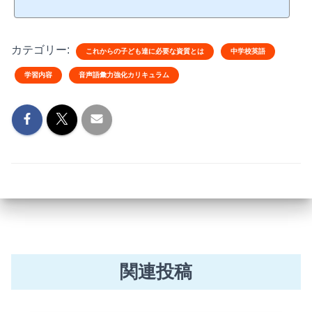
る効果的なカリキュラムについて詳しくご紹介いたします。英語習慣づくりの仕組
み説明英語を自然に習得するための毎日の習慣づくりの仕組みについてご説明しま
す。デモレッスン実際の授業をお子様に体験していただきます...
カテゴリー:
これからの子ども達に必要な資質とは
中学校英語
学習内容
音声語彙力強化カリキュラム
関連投稿