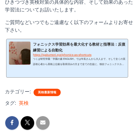
ひきつづき英検対策の具体的な内容、そして効果のあった
学習法についてお話いたします。
ご質問などいつでもご遠慮なく以下のフォームよりお寄せ
下さい。
フォニックス学習効果を最大化する教材と指導法：反復
練習による自動化
https://gakumori.xyz/phonics-as-shortcuts
つくば研究学園「学園の森 ENGLISH」では年長さんから大人まで、そして全くの英
語初心者から英検上位級を取得済みの方まで全ての生徒に、独自フォニックスカリ
キュラムを基礎トレーニングとして課しています。英語を学習する上で、フォニッ
クスという言葉は日本でも一般的になってきていますね。こどもたちに短期間でフ
ォニックスを習得させることをうたったSNS投稿やネット広告なども増えてきまし
た。小学校でもフォニックスが教えられているようで、「アブクド読み」というあ
カテゴリー:
だ名が付いているという話も聞きます。そこで質問です。「...
英検最新情報
タグ:
英検