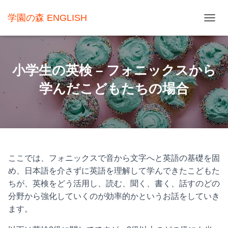
学園の森 ENGLISH
ナ
ビ
ゲ
小学生の英検 – フォニックスから
ー
学んだこどもたちの場合
シ
ョ
ン
を
切
ここでは、フォニックスで音から文字へと英語の基礎を固
り
め、日本語を介さずに英語を理解して学んできたこどもた
替
ちが、英検をどう活用し、読む、聞く、書く、話すのどの
え
分野から強化していくのが効率的かというお話をしていき
ます。