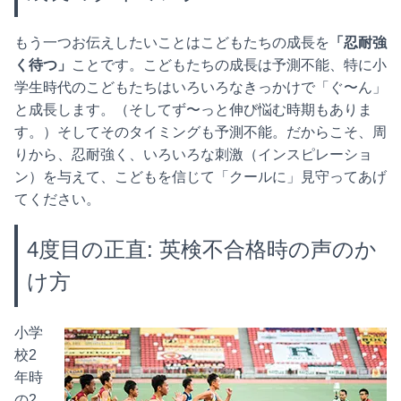
もう一つお伝えしたいことはこどもたちの成長を
「忍耐強
く待つ」
ことです。こどもたちの成長は予測不能、特に小
学生時代のこどもたちはいろいろなきっかけで「ぐ〜ん」
と成長します。（そしてず〜っと伸び悩む時期もありま
す。）そしてそのタイミングも予測不能。だからこそ、周
りから、忍耐強く、いろいろな刺激（インスピレーショ
ン）を与えて、こどもを信じて「クールに」見守ってあげ
てください。
4度目の正直: 英検不合格時の声のか
け方
小学
校2
年時
の2