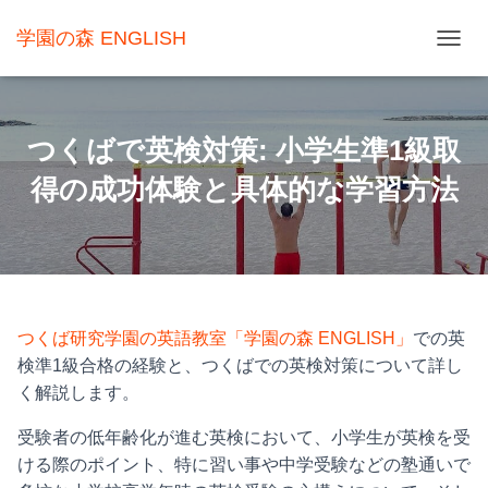
学園の森 ENGLISH
ナ
ビ
ゲ
つくばで英検対策: 小学生準1級取
ー
得の成功体験と具体的な学習方法
シ
ョ
ン
を
切
つくば研究学園の英語教室「学園の森 ENGLISH」
での英
り
検準1級合格の経験と、つくばでの英検対策について詳し
替
く解説します。
え
受験者の低年齢化が進む英検において、小学生が英検を受
ける際のポイント、特に習い事や中学受験などの塾通いで