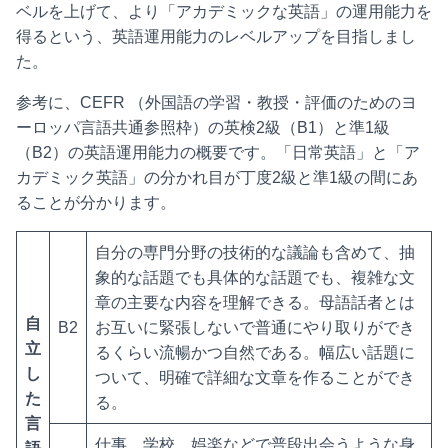
ベルを上げて、より「アカデミックな英語」の運用能力を
得るという、英語運用能力のレベルアップを目指しまし
た。
参考に、CEFR （外国語の学習・教授・評価のためのヨ
ーロッパ言語共通参照枠）の英検2級（B1）と準1級
（B2）の英語運用能力の概要です。「日常英語」と「ア
カデミック英語」の分かれ目が丁度2級と準1級の間にあ
ることが分かります。
自分の専門分野の技術的な議論も含めて、抽
象的な話題でも具体的な話題でも、複雑な文
章の主要な内容を理解できる。母語話者とは
自
B2
お互いに緊張しないで普通にやり取りができ
立
るくらい流暢かつ自然である。幅広い話題に
し
ついて、明確で詳細な文章を作ることができ
た
る。
言
仕事、学校、娯楽などで普段出会うような身