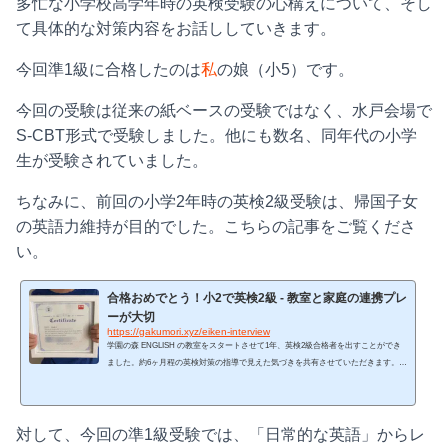
多忙な小学校高学年時の英検受験の心構えについて、そし
て具体的な対策内容をお話ししていきます。
今回準1級に合格したのは
私
の娘（小5）です。
今回の受験は従来の紙ベースの受験ではなく、水戸会場で
S-CBT形式で受験しました。他にも数名、同年代の小学
生が受験されていました。
ちなみに、前回の小学2年時の英検2級受験は、帰国子女
の英語力維持が目的でした。こちらの記事をご覧くださ
い。
合格おめでとう！小2で英検2級 - 教室と家庭の連携プレ
ーが大切
https://gakumori.xyz/eiken-interview
学園の森 ENGLISH の教室をスタートさせて1年、英検2級合格者を出すことができ
ました。約6ヶ月程の英検対策の指導で見えた気づきを共有させていただきます。受
験者の低年齢化が顕著な英検において、特に小学生が英検3級以上を受ける際のポイ
ント、具体的な対策内容をいくつかに分けてお話ししていきます。合格したのは私
（学園の森 ENGLISH 代表。通称 TF）の娘です。英検2級受験に向けた学習をする
対して、今回の準1級受験では、「日常的な英語」からレ
前の彼女の英語力に関してはこちらの記事をご覧ください。今回のケースでは英検
を帰国子女の英語力維持に活用・利用しました。そしてそ...