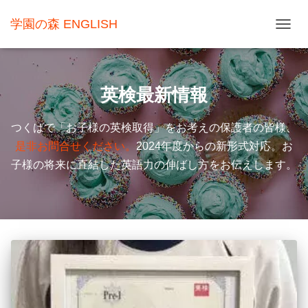
学園の森 ENGLISH
ナ
ビ
ゲ
英検最新情報
ー
シ
つくばで「お子様の英検取得」をお考えの保護者の皆様、
ョ
是非お問合せください。
2024年度からの新形式対応。お
ン
子様の将来に直結した英語力の伸ばし方をお伝えします。
を
切
り
替
え