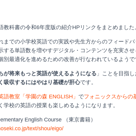
語教科書の令和6年度版の紹介HPリンクをまとめました
れまでの小学校英語での実践や先生方からのフィードバ
示する単語数を増やすデジタル・コンテンツを充実させ
個別最適化を進めるための改善が行なわれているようで
ちが将来もっと英語が使えるようになる
」ことを目指し
く吸収するにはやはり基礎が肝心
です。
語教室「学園の森 ENGLISH」
で
フォニックスからの
く学校の英語の授業も楽しめるようになります。
ementary English Course （東京書籍）
hoseki.co.jp/text/shou/eigo/