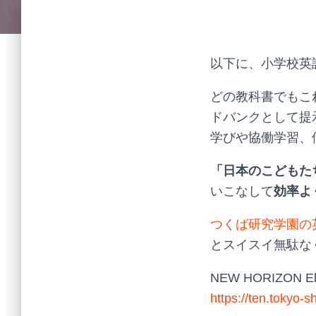
以下に、小学校英
どの教科書でもこ
ドバンクとして提
学びや協働学習、
「日本のこどもた
いこなして
効率よ
つくば研究学園の英
とスイスイ無駄な
NEW HORIZON El
https://ten.tokyo-s