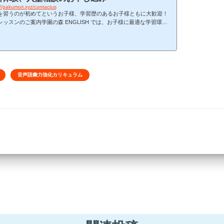
://gakumori.xyz/contactus
を習うのが初めてというお子様、学習歴のあるお子様ともに大歓迎！
レッスンのご案内学園の森 ENGLISH では、お子様に最適な学習環境
供するために、体験レッスンを実施しています。英語学習の目的、目
学習歴をお伺いし、以下の内容で個別体験レッスンを行います。独自
キュラムの詳細説明当校が誇る効果的なカリキュラムについて詳しく
介いたします。英語習慣づくりの仕組み説明英語を自然に習得するた
毎日の習慣づくりの仕組みについてご説明します。デモレッスン実際
業をお子様に体験していただきます...
音声語彙力強化カリキュラム