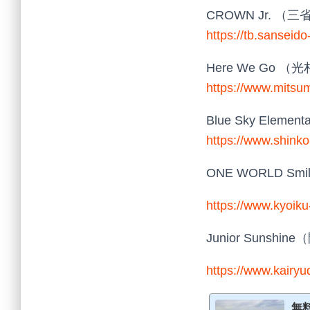
CROWN Jr. （
https://tb.sanseido
Here We Go 
https://www.mitsum
Blue Sky Eleme
https://www.shinko-
ONE WORLD Sm
https://www.kyoiku-
Junior Sunsh
https://www.kairyu
無