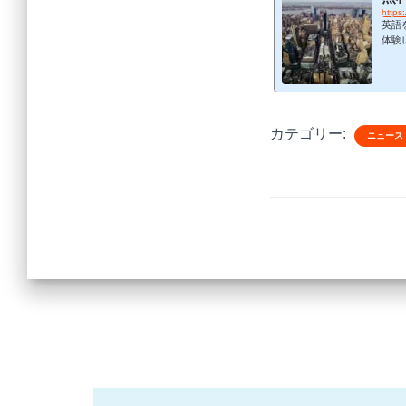
https
英語
体験
を提
標、
カリ
ご紹
めの
カテゴリー:
の授
ニュース