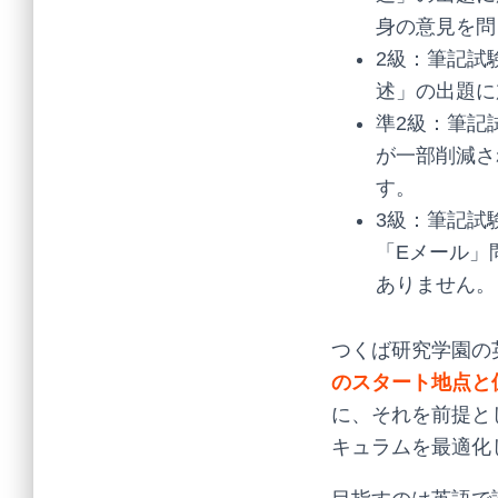
身の意見を問
2級：筆記試
述」の出題に
準2級：筆記
が一部削減さ
す。
3級：筆記試
「Eメール」
ありません。
つくば研究学園の
のスタート地点と
に、それを前提と
キュラムを最適化