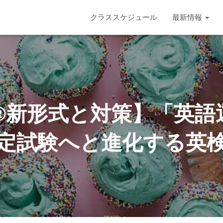
クラススケジュール
最新情報
検®新形式と対策】「英
定試験へと進化する英