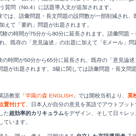
う質問（No.4）に話題導入文が追加されます。
験では、語彙問題・長文問題の設問数が一部削減され、
加えて「要約」問題が出題されます。
試験の時間が75分から80分に延長されます。語彙問題
れ、既存の「意見論述」の出題に加えて「Eメール」問
験の時間が50分から65分に延長され、既存の「意見論
問題が出題されます。3級に関しては語彙問題・長文問
英語教室「
学園の森 ENGLISH
」では開校当初より、
英
位置付けて
、日本人が自分の意見を英語でアウトプット
した
超効率的カリキュラム
をデザイン、そして日々レッ
しています。