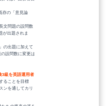
既存の「意見論
・長文問題の設問数
題が出題されま
述」の出題に加えて
題の設問数に変更は
検3級を英語運用者
することを目標
スンを通してカリ