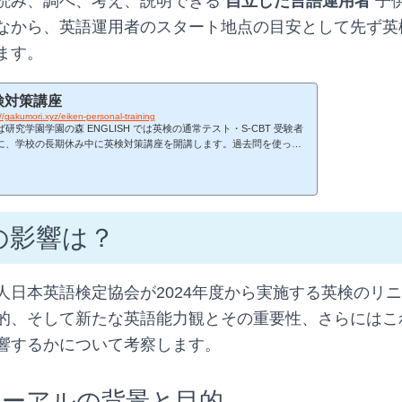
読み、調べ、考え、説明できる
自立した言語運用者
子
から、英語運用者のスタート地点の目安として先ず英検3
ます。
検対策講座
//gakumori.xyz/eiken-personal-training
ば研究学園学園の森 ENGLISH では英検の通常テスト・S-CBT 受験者
に、学校の長期休み中に英検対策講座を開講します。過去問を使った
ではなく、学習内容を生徒一人ひとりに合わせてカスタマイズ、試験
での学習プランを立て、戦略的に合格へと導く画期的な講座です。お
込みフォームよりお問い合わせください。 開講直前に受験級の過去問
回分解いていただいて、その結果をもとに、個々の目標級の一次試験合
強化ポイントを分析分析結果に基づく教材選定講座受講後英検一次試
の影響は？
までの学習管理の3点を行います...
人日本英語検定協会が2024年度から実施する英検のリ
的、そして新たな英語能力観とその重要性、さらにはこ
響するかについて考察します。
ューアルの背景と目的