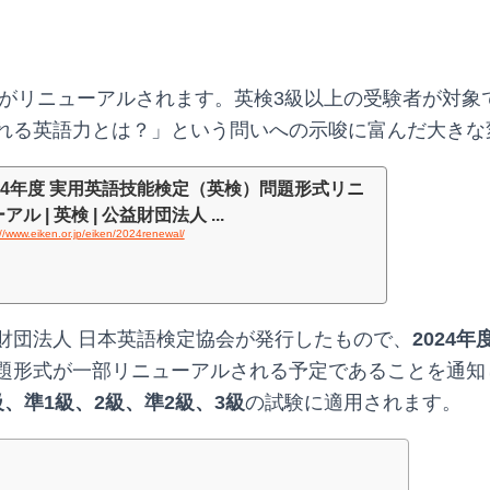
英検がリニューアルされます。英検3級以上の受験者が対象
れる英語力とは？」という問いへの示唆に富んだ大きな
024年度 実用英語技能検定（英検）問題形式リニ
アル | 英検 | 公益財団法人 ...
://www.eiken.or.jp/eiken/2024renewal/
益財団法人 日本英語検定協会が発行したもので、
2024年
題形式が一部リニューアルされる予定であることを通知
級、準1級、2級、準2級、3級
の試験に適用されます。