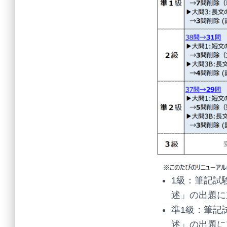
1級：筆記試
述」の出題に
準1級：筆記
述」の出題に