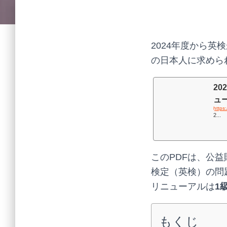
2024年度から
の日本人に求めら
2
ュー
https
2...
このPDFは、公
検定（英検）の問
リニューアルは
1
もくじ