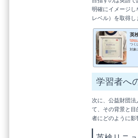
目指すのは英語で
明確にイメージしな
レベル）を取得し
英
https:
つく
対象
対策
日ま
申し
を1
格へ
学習者へ
験前
次に、公益財団法
て、その背景と目
者にどのように影
英検リニ