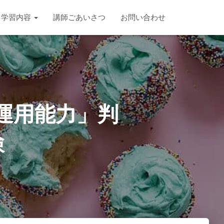
学習内容
講師ごあいさつ
お問い合わせ
語運用能力」判
検