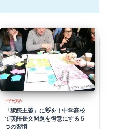
中学校英語
「訳読主義」に👋を！中学高校
で英語長文問題を得意にする５
つの習慣